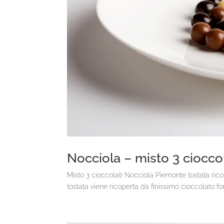
Nocciola – misto 3 cioccol
Misto 3 cioccolati Nocciola Piemonte tostata ric
tostata viene ricoperta da finissimo cioccolato fon