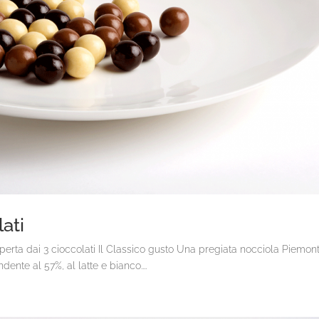
ati
operta dai 3 cioccolati Il Classico gusto Una pregiata nocciola Piemon
dente al 57%, al latte e bianco....