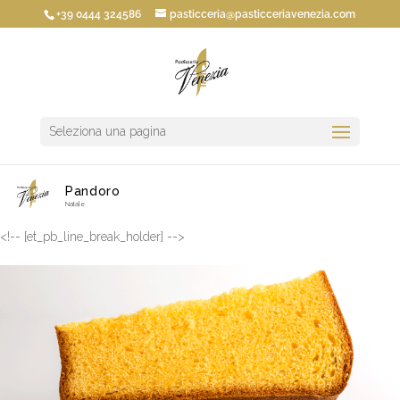
+39 0444 324586
pasticceria@pasticceriavenezia.com
Seleziona una pagina
Pandoro
Natale
<!-- [et_pb_line_break_holder] -->