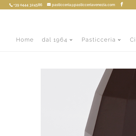
+39 0444 324586
pasticceria@pasticceriavenezia.com
Home
dal 1964
Pasticceria
C