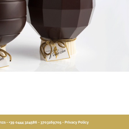
enza - +39 0444 324586 - 3703169705 -
Privacy Policy