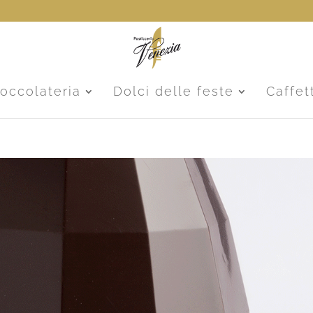
ioccolateria
Dolci delle feste
Caffet