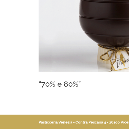
“70% e 80%”
Pasticceria Venezia - Contrà Pescaria 4 - 36100 Vic