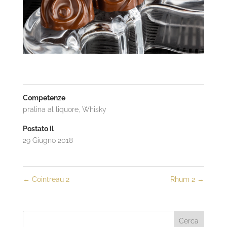
Competenze
pralina al liquore
,
Whisky
Postato il
29 Giugno 2018
←
Cointreau 2
Rhum 2
→