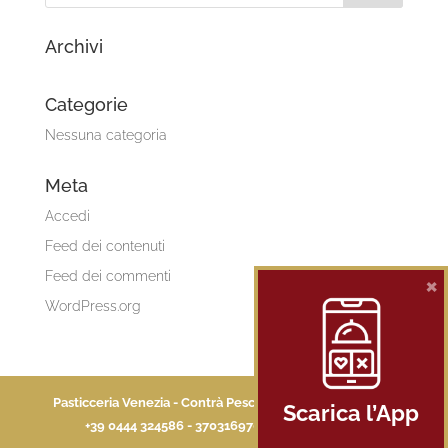
Archivi
Categorie
Nessuna categoria
Meta
Accedi
Feed dei contenuti
Feed dei commenti
×
WordPress.org
Pasticceria Venezia - Contrà Pescaria 4 - 36100 Vicenza -
Scarica l’App
+39 0444 324586 - 3703169705 -
Privacy Policy