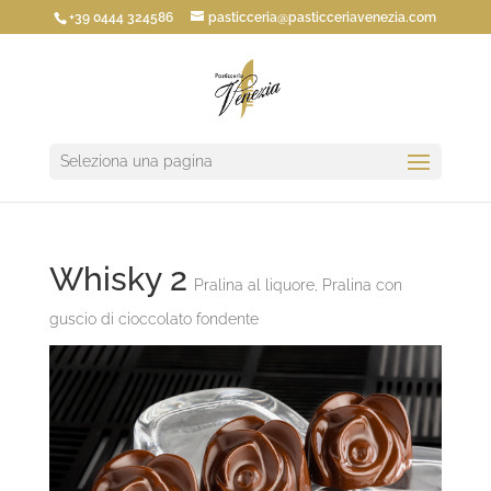
+39 0444 324586
pasticceria@pasticceriavenezia.com
Seleziona una pagina
Whisky 2
Pralina al liquore
,
Pralina con
guscio di cioccolato fondente