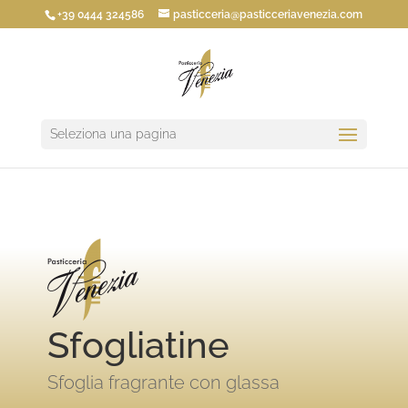
+39 0444 324586
pasticceria@pasticceriavenezia.com
Seleziona una pagina
Sfogliatine
Sfoglia fragrante con glassa