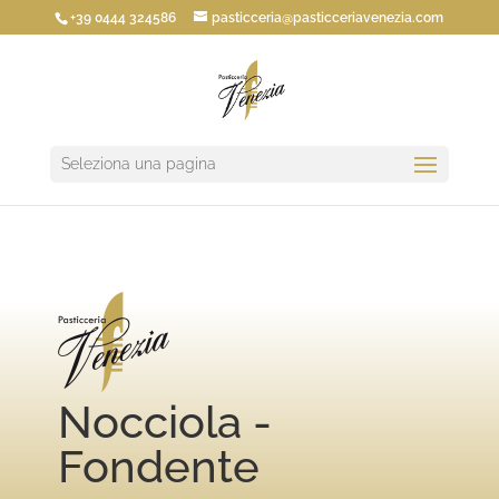
+39 0444 324586
pasticceria@pasticceriavenezia.com
Seleziona una pagina
Nocciola -
Fondente