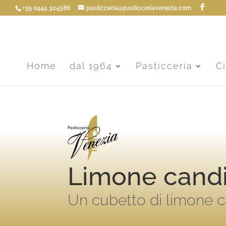
+39 0444 324586
pasticceria@pasticceriavenezia.com
Home
dal 1964
Pasticceria
C
Limone cand
Un cubetto di limone c