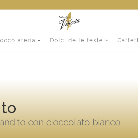
ioccolateria
Dolci delle feste
Caffet
ito
andito con cioccolato bianco