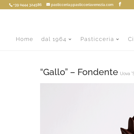
+39 0444 324586
pasticceria@pasticceriavenezia.com
Home
dal 1964
Pasticceria
C
“Gallo” – Fondente
Uova "S