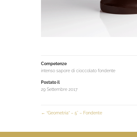
Competenze
intenso sapore di cioccolato fondente
Postato il
29 Settembre 2017
←
“Geometria” – 5° – Fondente