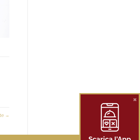
×
tte
→
Scarica l’App