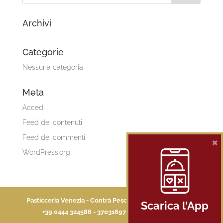
Archivi
Categorie
Nessuna categoria
Meta
Accedi
Feed dei contenuti
Feed dei commenti
×
WordPress.org
Pasticceria Venezia - Contrà Pescaria 4 - 36100 Vicenza -
Scarica l’App
+39 0444 324586 - 3703169705 -
Privacy Policy