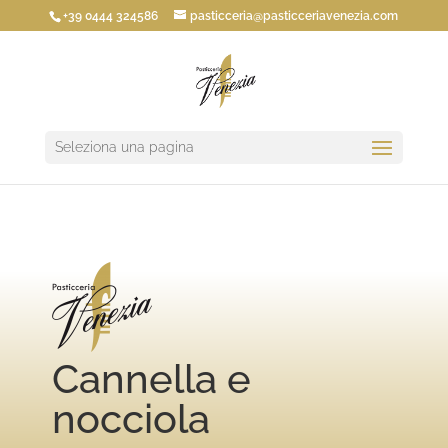
+39 0444 324586
pasticceria@pasticceriavenezia.com
Seleziona una pagina
Cannella e
nocciola