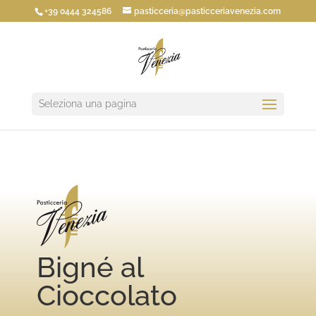
+39 0444 324586
pasticceria@pasticceriavenezia.com
Seleziona una pagina
Bigné al
Cioccolato